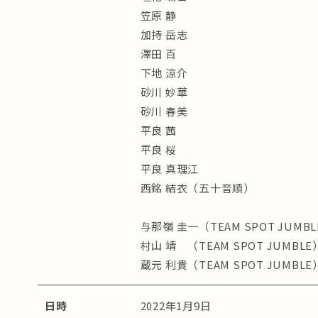
笠原 静
加持 岳志
澤田 百
下地 涼介
砂川 妙華
砂川 春美
平良 茜
平良 桜
平良 真理江
西銘 結衣（五十音順）
与那嶺 圭一（TEAM SPOT JUMB
村山 靖 （TEAM SPOT JUMBLE
蔵元 利貴（TEAM SPOT JUMBLE
日時
2022年1月9日