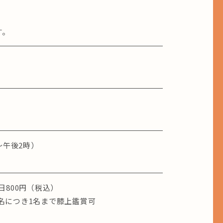
す。
）
時～午後2時）
日800円（税込）
名につき1名まで膝上鑑賞可