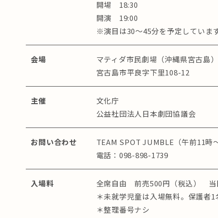
開場 18:30
開演 19:00
※演目は30～45分を予定していま
会場
マティダ市民劇場（沖縄県宮古島
宮古島市平良字下里108-12
主催
文化庁
公益社団法人日本劇団協議会
お問い合わせ
TEAM SPOT JUMBLE（午前11
電話：098-898-1739
入場料
全席自由 前売500円（税込） 当
＊未就学児童は入場無料。保護者1
＊整理番号ナシ