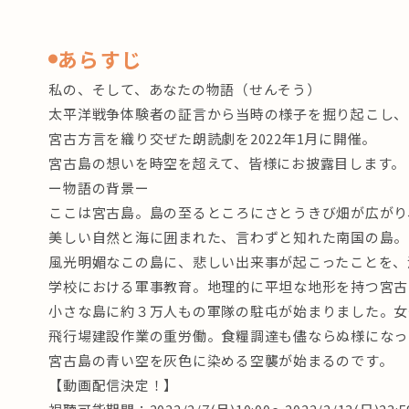
あらすじ
私の、そして、あなたの物語（せんそう）
太平洋戦争体験者の証言から当時の様子を掘り起こし、
宮古方言を織り交ぜた朗読劇を2022年1月に開催。
宮古島の想いを時空を超えて、皆様にお披露目します。
ー物語の背景ー
ここは宮古島。島の至るところにさとうきび畑が広がり
美しい自然と海に囲まれた、言わずと知れた南国の島。
風光明媚なこの島に、悲しい出来事が起こったことを、
学校における軍事教育。地理的に平坦な地形を持つ宮古
小さな島に約３万人もの軍隊の駐屯が始まりました。女
飛行場建設作業の重労働。食糧調達も儘ならぬ様になっ
宮古島の青い空を灰色に染める空襲が始まるのです。
【動画配信決定！】