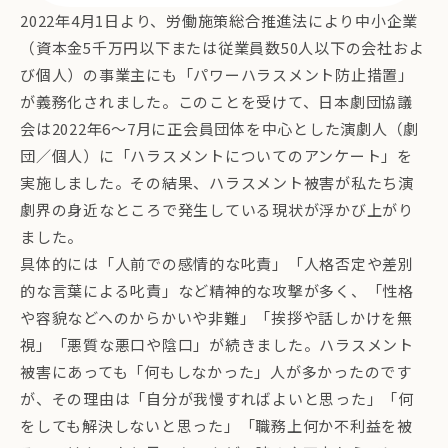
2022年4月1日より、労働施策総合推進法により中小企業
（資本金5千万円以下または従業員数50人以下の会社およ
び個人）の事業主にも「パワーハラスメント防止措置」
が義務化されました。このことを受けて、日本劇団協議
会は2022年6～7月に正会員団体を中心とした演劇人（劇
団／個人）に「ハラスメントについてのアンケート」を
実施しました。その結果、ハラスメント被害が私たち演
劇界の身近なところで発生している現状が浮かび上がり
ました。
具体的には「人前での感情的な叱責」「人格否定や差別
的な言葉による叱責」など精神的な攻撃が多く、「性格
や容貌などへのからかいや非難」「挨拶や話しかけを無
視」「悪質な悪口や陰口」が続きました。ハラスメント
被害にあっても「何もしなかった」人が多かったのです
が、その理由は「自分が我慢すればよいと思った」「何
をしても解決しないと思った」「職務上何か不利益を被