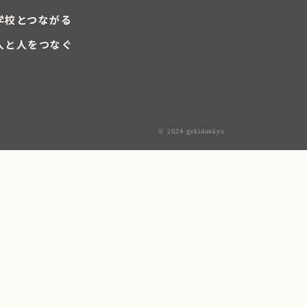
学校とつながる
人と人をつなぐ
© 2024 gekidankyo