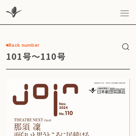
Back number
101号～110号