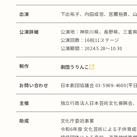
出演
下出祐子、内田成信、宮腰裕貴、
公演詳細
公演地：神奈川県、長野県、三重
公演回数：16校11ステージ
公演期間：2024.5.28～10.30
制作
劇団うりんこ
お問い合わせ
⽇本劇団協議会 03-5909-4600(平⽇1
主催
独立行政法人日本芸術文化振興会
助成
文化庁委託事業
令和6年度 文化芸術による子供育