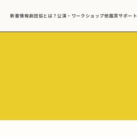
新着情報
劇団協とは？
公演・ワークショップ他
鑑賞サポー
』
く