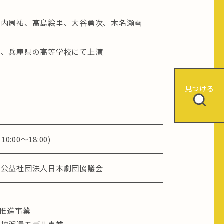
山内周祐、髙島絵里、大谷勇次、木名瀬雪
県、兵庫県の高等学校にて上演
見つける
0:00〜18:00)
、公益社団法人日本劇団協議会
成推進事業