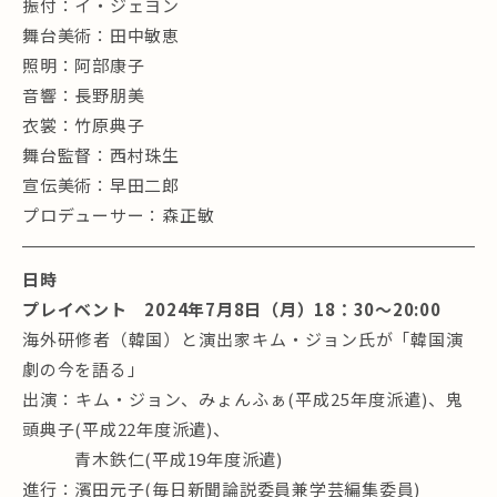
振付：イ・ジェヨン
舞台美術：田中敏恵
照明：阿部康子
音響：長野朋美
衣裳：竹原典子
舞台監督：西村珠生
宣伝美術：早田二郎
プロデューサー：森正敏
日時
プレイベント 2024年7月8日（月）18：30～20:00
海外研修者（韓国）と演出家キム・ジョン氏が「韓国演
劇の今を語る」
出演：キム・ジョン、みょんふぁ(平成25年度派遣)、鬼
頭典子(平成22年度派遣)、
青木鉄仁(平成19年度派遣)
進行：濱田元子(毎日新聞論説委員兼学芸編集委員)