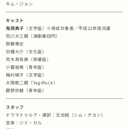
キム・ジョン
キャスト
鬼頭典子
（文学座）※育成対象者／平成22年度派遣
荒川大三朗（演劇集団円）
齊藤尊史
白幡大介（文化座）
荒木真有美（俳優座）
小暮智美（青年座）
梅村綾子（文学座）
大塚航二朗（YagiRock）
鹿野宗健（青年座）
スタッフ
ドラマトゥルク・通訳：沈池娟（シム・ヂヨン）
音楽：ジミ・セル